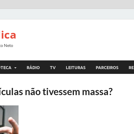
lica
to Neto
OTECA
RÁDIO
TV
LEITURAS
PARCEIROS
RE
tículas não tivessem massa?