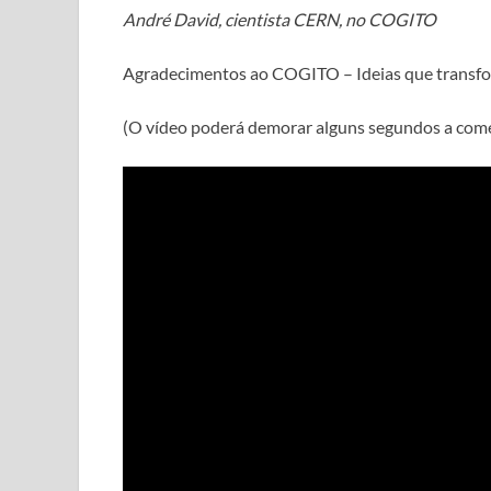
André David, cientista CERN, no COGITO
Agradecimentos ao COGITO – Ideias que transf
(O vídeo poderá demorar alguns segundos a com