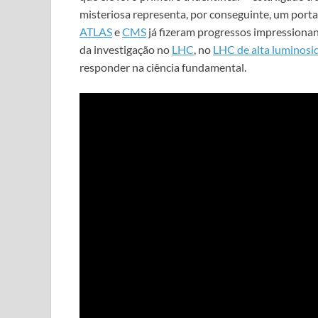
misteriosa representa, por conseguinte, um port
ATLAS
e
CMS
já fizeram progressos impressionan
da investigação no
LHC
, no
LHC de alta luminosi
responder na ciência fundamental.