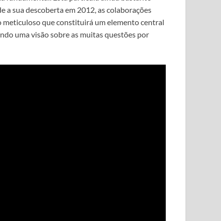
de a sua descoberta em 2012, as colaborações
o meticuloso que constituirá um elemento central
endo uma visão sobre as muitas questões por