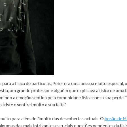
 para a física de partículas, Peter era uma pessoa muito especial
tia, um grande professor e alguém que explicava a física de uma 
imindo a emoção sentida pela comunidade física com a sua perda. 
triste e sentirei muito a sua falta”.
 muito para além do âmbito das descobertas actuais. O
bosão de H
 a algumas das mais intrigantes e cruciais questões pendentes da fí