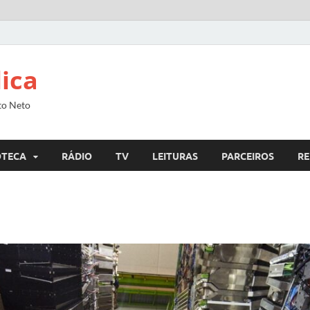
lica
to Neto
OTECA
RÁDIO
TV
LEITURAS
PARCEIROS
RE