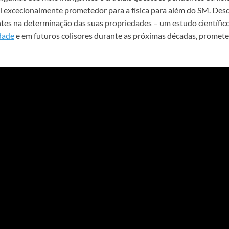
al excecionalmente prometedor para a física para além do SM. Des
tes na determinação das suas propriedades – um estudo científic
dade
e em futuros colisores durante as próximas décadas, promet