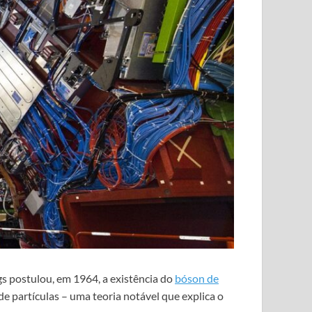
ggs postulou, em 1964, a existência do
bóson de
partículas – uma teoria notável que explica o