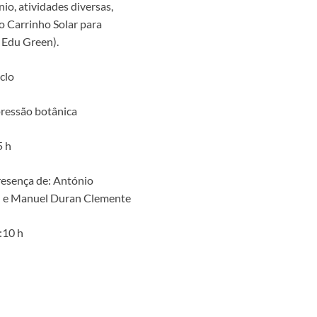
o, atividades diversas,
o Carrinho Solar para
 Edu Green).
iclo
pressão botânica
5 h
resença de: António
il e Manuel Duran Clemente
:10 h