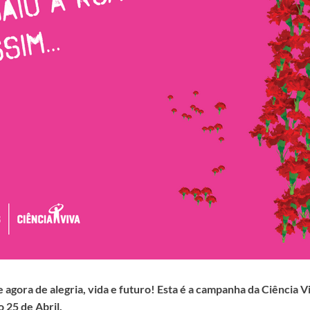
 agora de alegria, vida e futuro! Esta é a campanha da Ciência V
o 25 de Abril.